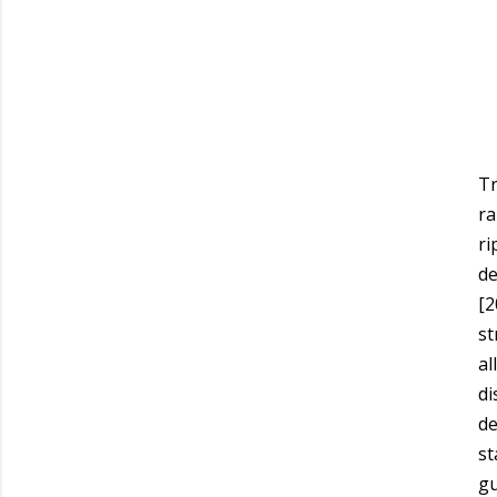
Tr
ra
ri
de
[2
st
al
di
de
st
gu