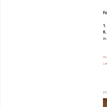
Fo
1.
K.
i
Sh
Lab
P