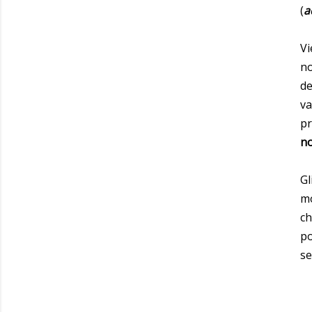
(
a
Vi
no
de
va
pr
no
Gl
mo
ch
po
se