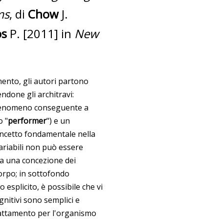
ms
, di
Chow
J.
os
P. [2011] in
New
mento, gli autori partono
ndone gli architravi:
 fenomeno conseguente a
o "
performer
") e un
oncetto fondamentale nella
variabili non può essere
ia una concezione dei
 corpo; in sottofondo
o esplicito, è possibile che vi
gnitivi sono semplici e
dattamento per l'organismo