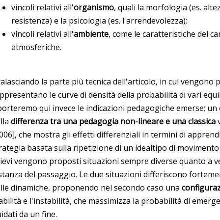
vincoli relativi all'
organismo
, quali la morfologia (es. altezz
resistenza) e la psicologia (es. l'arrendevolezza);
vincoli relativi all'
ambiente
, come le caratteristiche del c
atmosferiche.
alasciando la parte più tecnica dell'articolo, in cui vengono p
ppresentano le curve di densità della probabilità di vari equil
porteremo qui invece le indicazioni pedagogiche emerse; un
lla
differenza tra una pedagogia non-lineare e una classica
006], che mostra gli effetti differenziali in termini di appren
rategia basata sulla ripetizione di un idealtipo di movimento e
lievi vengono proposti situazioni sempre diverse quanto a vel
stanza del passaggio. Le due situazioni differiscono fortement
lle dinamiche, proponendo nel secondo caso una
configura
abilità e l'instabilità, che massimizza la probabilità di eme
idati da un fine.