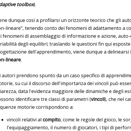
daptive toolbox
).
ene dunque così a profilarsi un orizzonte teorico che gli aut
n-lineare", tenendo conto dei fenomeni di adattamento a cont
i fenomeni di assemblaggio di informazione e azione, auto
riabilità degli equilibri; traslando le questioni fin qui espost
ogettazione dell'apprendimento, viene dunque a delinearsi 
n-lineare
.
i autori prendono spunto da un caso specifico di apprendimen
torie, su cui il discorso dell'importanza dei vincoli può ess
iarezza, data l'evidenza maggiore delle dinamiche e degli esi
ssono identificare tre classi di parametri (
vincoli
), che nel ca
quenze motorie corrispondono a:
vincoli relativi al
compito
, come le regole del gioco, le so
l'equipaggiamento, il numero di giocatori, i tipi di perfo