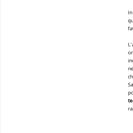
In
qu
fa
L'
or
in
ne
ch
Sa
po
te
ra