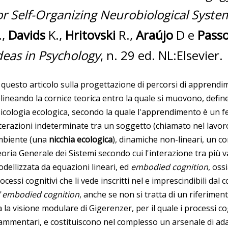
or Self-Organizing Neurobiological Syste
.,
Davids
K.,
Hritovski
R.,
Araújo
D e
Pass
deas in Psychology
, n. 29 ed. NL:Elsevier.
 questo articolo sulla progettazione di percorsi di apprendi
lineando la cornice teorica entro la quale si muovono, define
icologia ecologica, secondo la quale l'apprendimento è un
terazioni indeterminate tra un soggetto (chiamato nel lavor
mbiente (una
nicchia ecologica
), dinamiche non-lineari, un c
oria Generale dei Sistemi secondo cui l'interazione tra più 
dellizzata da equazioni lineari, ed
embodied cognition
, oss
ocessi cognitivi che li vede inscritti nel e imprescindibili dal
'
embodied cognition
, anche se non si tratta di un riferiment
a la visione modulare di Gigerenzer, per il quale i processi co
ammentari, e costituiscono nel complesso un arsenale di a