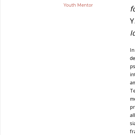
Youth Mentor
f
Y
I
In
de
ps
in
a
Te
mo
pr
all
si
fr