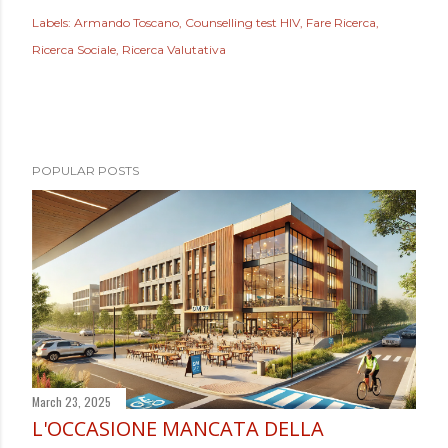
Labels:
Armando Toscano
Counselling test HIV
Fare Ricerca
Ricerca Sociale
Ricerca Valutativa
POPULAR POSTS
March 23, 2025
L'OCCASIONE MANCATA DELLA