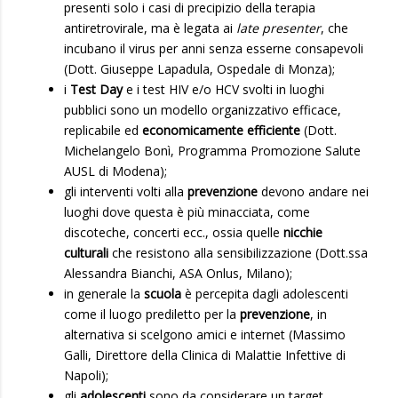
presenti solo i casi di precipizio della terapia
antiretrovirale, ma è legata ai
late presenter
, che
incubano il virus per anni senza esserne consapevoli
(Dott. Giuseppe Lapadula, Ospedale di Monza);
i
Test Day
e i test HIV e/o HCV svolti in luoghi
pubblici sono un modello organizzativo efficace,
replicabile ed
economicamente efficiente
(Dott.
Michelangelo Bonì, Programma Promozione Salute
AUSL di Modena);
gli interventi volti alla
prevenzione
devono andare nei
luoghi dove questa è più minacciata, come
discoteche, concerti ecc., ossia quelle
nicchie
culturali
che resistono alla sensibilizzazione (Dott.ssa
Alessandra Bianchi, ASA Onlus, Milano);
in generale la
scuola
è percepita dagli adolescenti
come il luogo prediletto per la
prevenzione
, in
alternativa si scelgono amici e internet (Massimo
Galli, Direttore della Clinica di Malattie Infettive di
Napoli);
gli
adolescenti
sono da considerare un target