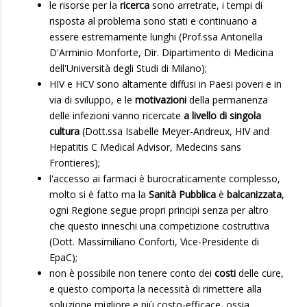
le risorse per la
ricerca
sono arretrate, i tempi di
risposta al problema sono stati e continuano a
essere estremamente lunghi (Prof.ssa Antonella
D'Arminio Monforte, Dir. Dipartimento di Medicina
dell'Università degli Studi di Milano);
HIV e HCV sono altamente diffusi in Paesi poveri e in
via di sviluppo, e le
motivazioni
della permanenza
delle infezioni vanno ricercate
a livello di singola
cultura
(Dott.ssa Isabelle Meyer-Andreux, HIV and
Hepatitis C Medical Advisor, Medecins sans
Frontieres);
l'accesso ai farmaci è burocraticamente complesso,
molto si è fatto ma la
Sanità Pubblica
è
balcanizzata
,
ogni Regione segue propri principi senza per altro
che questo inneschi una competizione costruttiva
(Dott. Massimiliano Conforti, Vice-Presidente di
EpaC);
non è possibile non tenere conto dei
costi
delle cure,
e questo comporta la necessità di rimettere alla
soluzione migliore e più costo-efficace, ossia