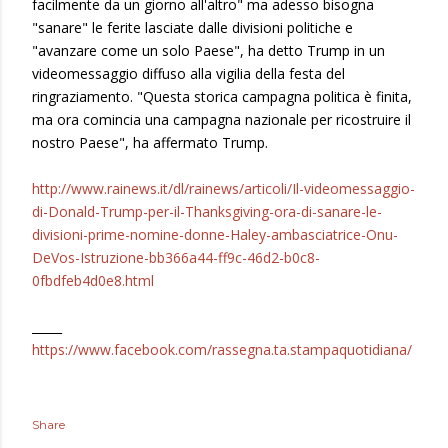
facilmente da un giorno all'altro" ma adesso bisogna
"sanare" le ferite lasciate dalle divisioni politiche e
"avanzare come un solo Paese", ha detto Trump in un
videomessaggio diffuso alla vigilia della festa del
ringraziamento. "Questa storica campagna politica è finita,
ma ora comincia una campagna nazionale per ricostruire il
nostro Paese", ha affermato Trump.
http://www.rainews.it/dl/rainews/articoli/Il-videomessaggio-
di-Donald-Trump-per-il-Thanksgiving-ora-di-sanare-le-
divisioni-prime-nomine-donne-Haley-ambasciatrice-Onu-
DeVos-Istruzione-bb366a44-ff9c-46d2-b0c8-
0fbdfeb4d0e8.html
_____
https://www.facebook.com/rassegna.ta.stampaquotidiana/
Share