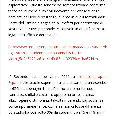
esplorativo". Questo fenomeno sembra trovare conferma
tanto nel numero di minori ricoverati per conseguenze
derivanti dall'uso di sostanze, quanto in quelli fermati dalle
Forze dell'Ordine e segnalati ai Prefetti per detenzione di
sostanze per uso personale, o coinvolti in attività criminali
legate a traffico e detenzione.
http://www.ansa.it/amp/sito/notizie/cronaca/2017/08/03/dr
oga-90-mila-studenti-usano-cannabis-tutti-i-
giorni_5e8e5120-a61e-4dd0-85ed-32339ce1ba67.html
_____
(2) Secondo i dati pubblicati nel 2016 dal
progetto europeo
Espad
, nelle scuole superiori italiane ci sarebbe un esercito
di 650mila teenagerche nell’ultimo anno ha fumato
cannabis, sniffato cocaina, oppure ha preso eroina,
allucinogeni o stimolanti, talvolta ingerendo più sostanze
contemporaneamente, come se non ci fosse differenza.
Lo studio ha coinvolto 30mila studenti tra i 15 e i 19 anni: