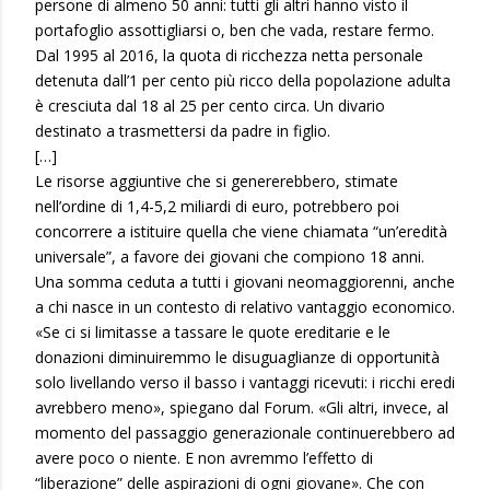
persone di almeno 50 anni: tutti gli altri hanno visto il
portafoglio assottigliarsi o, ben che vada, restare fermo.
Dal 1995 al 2016, la quota di ricchezza netta personale
detenuta dall’1 per cento più ricco della popolazione adulta
è cresciuta dal 18 al 25 per cento circa. Un divario
destinato a trasmettersi da padre in figlio.
[…]
Le risorse aggiuntive che si genererebbero, stimate
nell’ordine di 1,4-5,2 miliardi di euro, potrebbero poi
concorrere a istituire quella che viene chiamata “un’eredità
universale”, a favore dei giovani che compiono 18 anni.
Una somma ceduta a tutti i giovani neomaggiorenni, anche
a chi nasce in un contesto di relativo vantaggio economico.
«Se ci si limitasse a tassare le quote ereditarie e le
donazioni diminuiremmo le disuguaglianze di opportunità
solo livellando verso il basso i vantaggi ricevuti: i ricchi eredi
avrebbero meno», spiegano dal Forum. «Gli altri, invece, al
momento del passaggio generazionale continuerebbero ad
avere poco o niente. E non avremmo l’effetto di
“liberazione” delle aspirazioni di ogni giovane». Che con