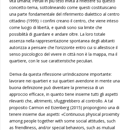
vita umana; Perulli in più testi invita a riflettere su questo
concetto-tema, sottolineando come questi costituiscano
una parte fondamentale del riferimento dialettico al centro
cittadino (1999): i confini creano il centro, che viene inteso
come luogo di libertà, e quindi sono sia limite che
possibilità di guardare e andare oltre. La loro totale
assenza nella rappresentazione spontanea degli abitanti
autorizza a pensare che l’orizzonte entro cui si allestisce il
senso psicologico del vivere in città non è la mappa, ma il
quartiere, con le sue caratteristiche peculiari.
Deriva da questa riflessione un’indicazione importante:
lavorare nei quartieri e sui quartieri avendone in mente una
buona definizione può diventare la premessa di un
approccio efficace, in quanto tiene insieme tutti gli aspetti
rilevanti che, altrimenti, sfuggirebbero al controllo. A tal
proposito Carmon ed Eizenberg (2015) propongono una di
tenere insieme due aspetti: «Continuous physical proximity
among people together with some social attitudes, such
as friendliness, and/or special behaviors, such as mutual