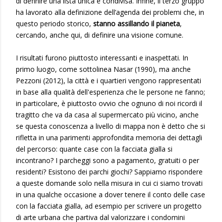
di definire una lista unica e condivisa. Infine, il terzo gruppo
ha lavorato alla definizione dell’agenda dei problemi che, in
questo periodo storico,
stanno assillando il pianeta
,
cercando, anche qui, di definire una visione comune.
I risultati furono piuttosto interessanti e inaspettati. In
primo luogo, come sottolinea Nasar (1990), ma anche
Pezzoni (2012), la città e i quartieri vengono rappresentati
in base alla qualità dell'esperienza che le persone ne fanno;
in particolare, è piuttosto ovvio che ognuno di noi ricordi il
tragitto che va da casa al supermercato più vicino, anche
se questa conoscenza a livello di mappa non è detto che si
rifletta in una parimenti approfondita memoria dei dettagli
del percorso: quante case con la facciata gialla si
incontrano? I parcheggi sono a pagamento, gratuiti o per
residenti? Esistono dei parchi giochi? Sappiamo rispondere
a queste domande solo nella misura in cui ci siamo trovati
in una qualche occasione a dover tenere il conto delle case
con la facciata gialla, ad esempio per scrivere un progetto
di arte urbana che partiva dal valorizzare i condomini