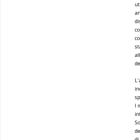
ut
an
di
co
co
st
al
de
L'
in
sp
I 
in
So
de
di