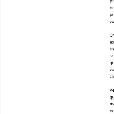
pr
nu
pe
vo
Ch
as
tr
sc
qu
vo
ca
Ve
qu
ma
no