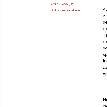
Policy Analyst
Av
Politiche Sanitarie
Al
de
co
Ta
co
de
sp
in
co
ep
Ne
ca