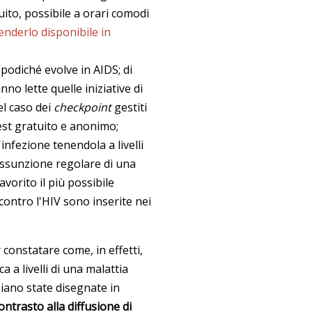
tuito, possibile a orari comodi
renderlo disponibile in
opodiché evolve in AIDS; di
nno lette quelle iniziative di
l caso dei
checkpoint
gestiti
test gratuito e anonimo;
'infezione tenendola a livelli
assunzione regolare di una
avorito il più possibile
e contro l'HIV sono inserite nei
constatare come, in effetti,
a a livelli di una malattia
siano state disegnate in
contrasto alla diffusione di