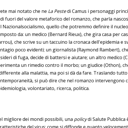
ete mai notato che ne
La Peste
di Camus i personaggi princip
 di fuori del valore metaforico del romanzo, che parla nasco
l Nazionalsocialismo, quello che potremmo definire il nucleo
mposto da: un medico (Bernard Rieux), che gira casa per casa
rrou), che scrive su un taccuino la cronaca dell'epidemia e sv
ntagio poco evidenti; un giornalista (Raymond Rambert), ch
sideri di fuga, decide di battersi e aiutare; un altro medico (C
erimenta un rimedio contro il morbo; un giudice (Othon), ch
differente alla malattia, ma poi si dà da fare. Traslando tutt
ntemporaneità, si può dire che nel romanzo intervengono con
idemiologia, volontariato, ricerca, politica.
l migliore dei mondi possibili, una
policy
di Salute Pubblica 
ratteristiche del virus: come si diffonde e quanto veloceme