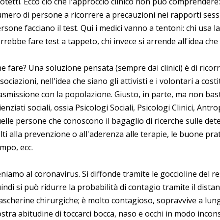
otetti. Ecco ciò che l'approccio clinico non può comprender
mero di persone a ricorrere a precauzioni nei rapporti sessu
rsone facciano il test. Qui i medici vanno a tentoni: chi usa la
rrebbe fare test a tappeto, chi invece si arrende all'idea ch
e fare? Una soluzione pensata (sempre dai clinici) è di ricor
sociazioni, nell'idea che siano gli attivisti e i volontari a cost
asmissione con la popolazione. Giusto, in parte, ma non bast
ienziati sociali, ossia Psicologi Sociali, Psicologi Clinici, Antr
elle persone che conoscono il bagaglio di ricerche sulle de
lti alla prevenzione o all'aderenza alle terapie, le buone prat
mpo, ecc.
niamo al coronavirus. Si diffonde tramite le goccioline del re
indi si può ridurre la probabilità di contagio tramite il dista
scherine chirurgiche; è molto contagioso, sopravvive a lungo 
stra abitudine di toccarci bocca, naso e occhi in modo incons