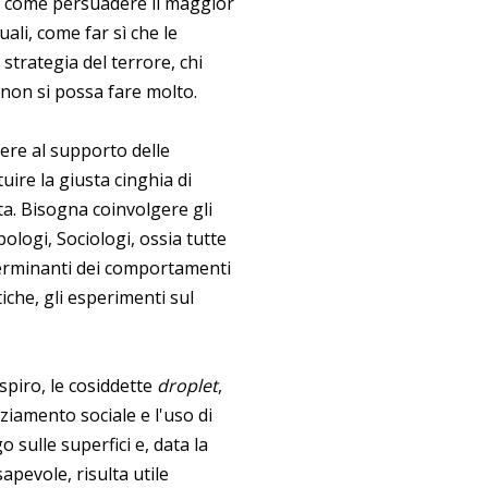
e: come persuadere il maggior
ali, come far sì che le
 strategia del terrore, chi
e non si possa fare molto.
rere al supporto delle
ituire la giusta cinghia di
a. Bisogna coinvolgere gli
opologi, Sociologi, ossia tutte
terminanti dei comportamenti
iche, gli esperimenti sul
spiro, le cosiddette
droplet
,
nziamento sociale e l'uso di
sulle superfici e, data la
apevole, risulta utile