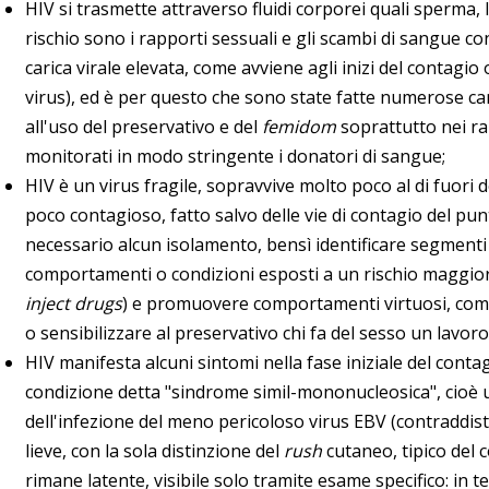
HIV si trasmette attraverso fluidi corporei quali sperma, l
rischio sono i rapporti sessuali e gli scambi di sangue c
carica virale elevata, come avviene agli inizi del contagio 
virus), ed è per questo che sono state fatte numerose c
all'uso del preservativo e del
femidom
soprattutto nei ra
monitorati in modo stringente i donatori di sangue;
HIV è un virus fragile, sopravvive molto poco al di fuori 
poco contagioso, fatto salvo delle vie di contagio del pu
necessario alcun isolamento, bensì identificare segmenti
comportamenti o condizioni esposti a un rischio maggio
inject drugs
) e promuovere comportamenti virtuosi, come
o sensibilizzare al preservativo chi fa del sesso un lavoro
HIV manifesta alcuni sintomi nella fase iniziale del conta
condizione detta "sindrome simil-mononucleosica", cioè u
dell'infezione del meno pericoloso virus EBV (contraddis
lieve, con la sola distinzione del
rush
cutaneo, tipico del 
rimane latente, visibile solo tramite esame specifico: in ter