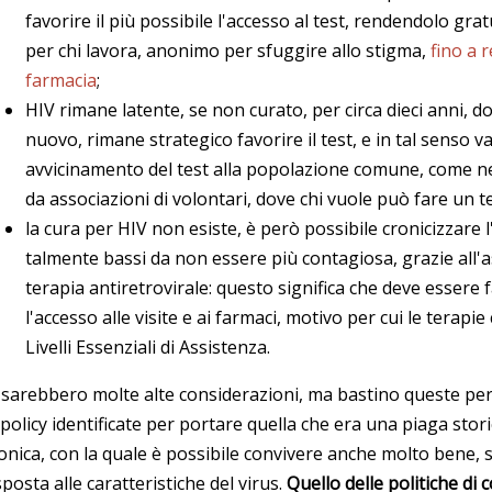
favorire il più possibile l'accesso al test, rendendolo gra
per chi lavora, anonimo per sfuggire allo stigma,
fino a 
farmacia
;
HIV rimane latente, se non curato, per circa dieci anni, d
nuovo, rimane strategico favorire il test, e in tal senso va
avvicinamento del test alla popolazione comune, come ne
da associazioni di volontari, dove chi vuole può fare un 
la cura per HIV non esiste, è però possibile cronicizzare l
talmente bassi da non essere più contagiosa, grazie all'
terapia antiretrovirale: questo significa che deve essere f
l'accesso alle visite e ai farmaci, motivo per cui le terapi
Livelli Essenziali di Assistenza.
 sarebbero molte alte considerazioni, ma bastino queste per 
 policy identificate per portare quella che era una piaga storic
onica, con la quale è possibile convivere anche molto bene, 
sposta alle caratteristiche del virus.
Quello delle politiche di 