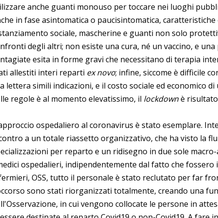
ilizzare anche guanti monouso per toccare nei luoghi pubblici
che in fase asintomatica o paucisintomatica, caratteristiche 
stanziamento sociale, mascherine e guanti non solo protetti
nfronti degli altri; non esiste una cura, né un vaccino, e un
ntagiate esita in forme gravi che necessitano di terapia int
ati allestiti interi reparti
ex novo
; infine, siccome è difficile 
la lettera simili indicazioni, e il costo sociale ed economico
lle regole è al momento elevatissimo, il
lockdown
è risultato
approccio ospedaliero al coronavirus è stato esemplare. Inte
contro a un totale riassetto organizzativo, che ha visto la flu
ecializzazioni per reparto e un ridisegno in due sole macro
medici ospedalieri, indipendentemente dal fatto che fossero i
fermieri, OSS, tutto il personale è stato reclutato per far fr
ccorso sono stati riorganizzati totalmente, creando una fun
ll'Osservazione, in cui vengono collocate le persone in attesa
 essere destinate al reparto Covid19 o non-Covid19. A fare in