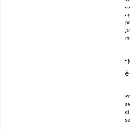
as
ag
pe
po
mu
“
è
Pr
se
di
se