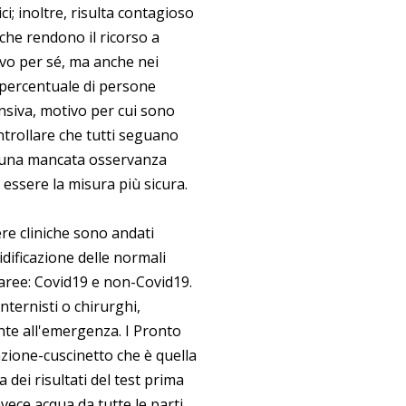
; inoltre, risulta contagioso
che rendono il ricorso a
vo per sé, ma anche nei
a percentuale di persone
ensiva, motivo per cui sono
controllare che tutti seguano
 di una mancata osservanza
 essere la misura più sicura.
re cliniche sono andati
idificazione delle normali
-aree: Covid19 e non-Covid19.
nternisti o chirurghi,
onte all'emergenza. I Pronto
zione-cuscinetto che è quella
 dei risultati del test prima
vece acqua da tutte le parti,