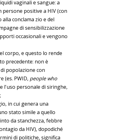
iquidi vaginali e sangue: a
on persone positive a HIV (con
o alla conclama zio e del
ampagne di sensibilizzazione
pporti occasionali e vengono
del corpo, e questo lo rende
nto precedente: non è
 di popolazione con
re (es. PWID,
people who
 l'uso personale di siringhe,
;
gio, in cui genera una
no stato simile a quello
tinto da stanchezza, febbre
contagio da HIV), dopodiché
mini di politiche, significa