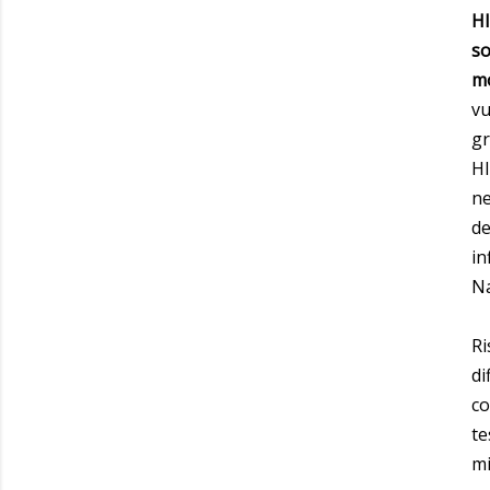
HI
so
mo
vu
gr
HI
ne
de
in
Na
Ri
di
co
te
mi