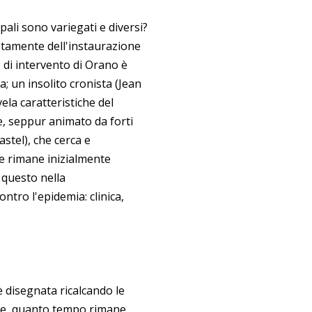
ali sono variegati e diversi?
stamente dell'instaurazione
 di intervento di Orano è
; un insolito cronista (Jean
ela caratteristiche del
e, seppur animato da forti
astel), che cerca e
e rimane inizialmente
o questo nella
tro l'epidemia: clinica,
è disegnata ricalcando le
nte, quanto tempo rimane