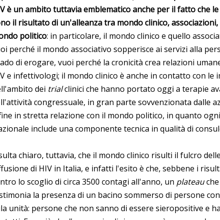
V è un ambito tuttavia emblematico anche per il fatto che le po
no il risultato di un'alleanza tra mondo clinico, associazioni
ndo politico
: in particolare, il mondo clinico e quello associ
oi perché il mondo associativo sopperisce ai servizi alla per
ado di erogare, vuoi perché la cronicità crea relazioni uman
V e infettivologi; il mondo clinico è anche in contatto con le
ll'ambito dei
trial
clinici che hanno portato oggi a terapie a
ll'attività congressuale, in gran parte sovvenzionata dalle az
fine in stretta relazione con il mondo politico, in quanto og
zionale include una componente tecnica in qualità di consul
sulta chiaro, tuttavia, che il mondo clinico risulti il fulcro dell
ffusione di HIV in Italia, e infatti l'esito è che, sebbene i risul
ntro lo scoglio di circa 3500 contagi all'anno, un
plateau
che 
stimonia la presenza di un bacino sommerso di persone con 
la unità: persone che non sanno di essere sieropositive e h