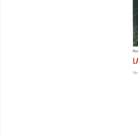
Nov
L
Sh