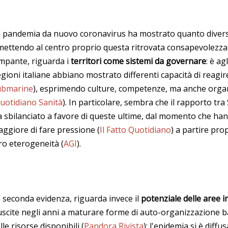
 pandemia da nuovo coronavirus ha mostrato quanto diversi s
mettendo al centro proprio questa ritrovata consapevolezza.
mpante, riguarda i
territori come sistemi da governare
: è ag
gioni italiane abbiano mostrato differenti capacità di reagir
ubmarine
), esprimendo culture, competenze, ma anche organ
uotidiano Sanità
). In particolare, sembra che il rapporto tra
a sbilanciato a favore di queste ultime, dal momento che h
ggiore di fare pressione (
Il Fatto Quotidiano
) a partire pro
ro eterogeneità (
AGI
).
 seconda evidenza, riguarda invece il
potenziale delle aree i
uscite negli anni a maturare forme di auto-organizzazione b
lle risorse disponibili (
Pandora Rivista
); l'epidemia si è diff