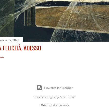
ember 15, 2020
A FELICITÀ, ADESSO
are
Powered by Blogger
Theme images by
Mae Burke
©Armando Toscano