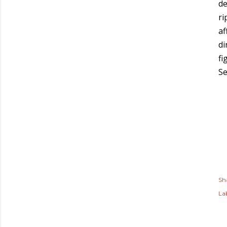
de
ri
af
di
fi
Se
Sh
Lab