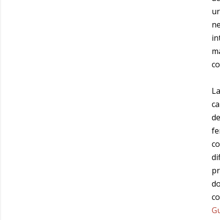
ur
ne
in
ma
co
La
ca
de
fe
co
di
pr
do
co
G