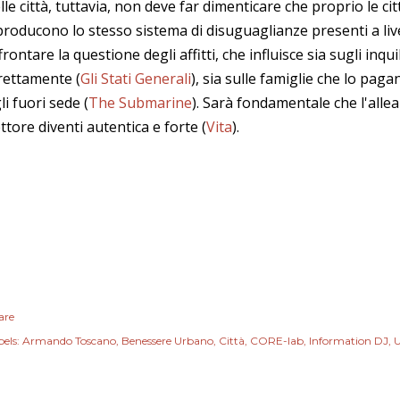
lle città, tuttavia, non deve far dimenticare che proprio le ci
producono lo stesso sistema di disuguaglianze presenti a live
frontare la questione degli affitti, che influisce sia sugli inqu
rettamente (
Gli Stati Generali
), sia sulle famiglie che lo pag
gli fuori sede (
The Submarine
). Sarà fondamentale che l'allea
ttore diventi autentica e forte (
Vita
).
are
els:
Armando Toscano
Benessere Urbano
Città
CORE-lab
Information DJ
U