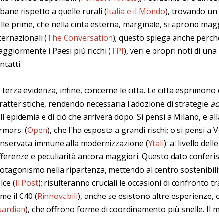
bane rispetto a quelle rurali (
Italia e il Mondo
), trovando un
lle prime, che nella cinta esterna, marginale, si aprono mag
ternazionali (
The Conversation
); questo spiega anche perché
ggiormente i Paesi più ricchi (
TPI
), veri e propri noti di una 
ntatti.
 terza evidenza, infine, concerne le città. Le città esprimono
ratteristiche, rendendo necessaria l'adozione di strategie
ad
ll'epidemia e di ciò che arriverà dopo. Si pensi a Milano, e all
rmarsi (
Open
), che l'ha esposta a grandi rischi; o si pensi a 
nservata immune alla modernizzazione (
Ytali
): al livello del
fferenze e peculiarità ancora maggiori. Questo dato conferis
otagonismo nella ripartenza, mettendo al centro sostenibilit
lce (
Il Post
); risulteranno cruciali le occasioni di confronto t
me il C40 (
Rinnovabili
), anche se esistono altre esperienze, 
uardian
), che offrono forme di coordinamento più snelle. Il 