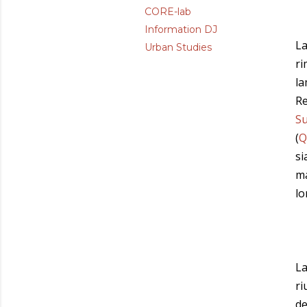
CORE-lab
Information DJ
La
Urban Studies
ri
la
Re
S
(
Q
si
ma
lo
La
ri
de