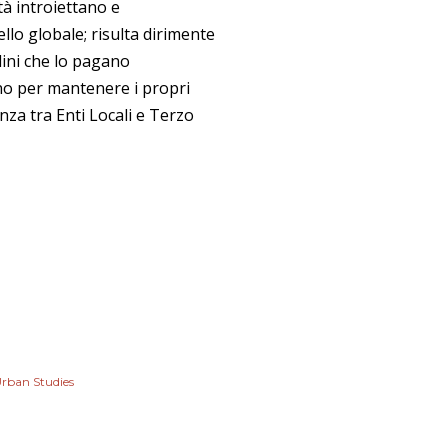
ttà introiettano e
llo globale; risulta dirimente
ilini che lo pagano
ano per mantenere i propri
nza tra Enti Locali e Terzo
rban Studies