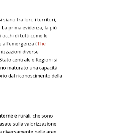
iano tra loro i territori,
 La prima evidenza, la più
li occhi di tutti come le
e all'emergenza (
The
izzazioni diverse
 Stato centrale e Regioni si
anno maturato una capacità
prio dal riconoscimento della
nterne e rurali
, che sono
asate sulla valorizzazione
usa diversamente nelle aree