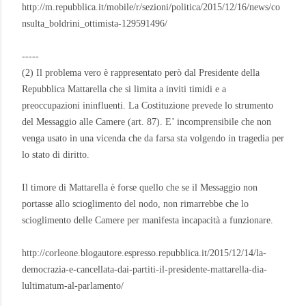
http://m.repubblica.it/mobile/r/sezioni/politica/2015/12/16/news/co
nsulta_boldrini_ottimista-129591496/
-----
(2) Il problema vero è rappresentato però dal Presidente della
Repubblica Mattarella che si limita a inviti timidi e a
preoccupazioni ininfluenti. La Costituzione prevede lo strumento
del Messaggio alle Camere (art. 87). E’ incomprensibile che non
venga usato in una vicenda che da farsa sta volgendo in tragedia per
lo stato di diritto.
Il timore di Mattarella è forse quello che se il Messaggio non
portasse allo scioglimento del nodo, non rimarrebbe che lo
scioglimento delle Camere per manifesta incapacità a funzionare.
http://corleone.blogautore.espresso.repubblica.it/2015/12/14/la-
democrazia-e-cancellata-dai-partiti-il-presidente-mattarella-dia-
lultimatum-al-parlamento/