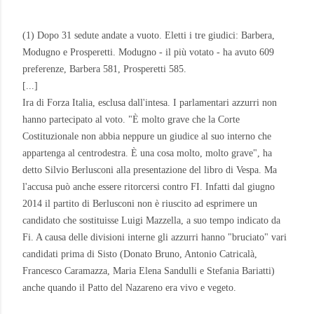
(1) Dopo 31 sedute andate a vuoto. Eletti i tre giudici: Barbera,
Modugno e Prosperetti. Modugno - il più votato - ha avuto 609
preferenze, Barbera 581, Prosperetti 585.
[...]
Ira di Forza Italia, esclusa dall'intesa. I parlamentari azzurri non
hanno partecipato al voto. "È molto grave che la Corte
Costituzionale non abbia neppure un giudice al suo interno che
appartenga al centrodestra. È una cosa molto, molto grave", ha
detto Silvio Berlusconi alla presentazione del libro di Vespa. Ma
l'accusa può anche essere ritorcersi contro FI. Infatti dal giugno
2014 il partito di Berlusconi non è riuscito ad esprimere un
candidato che sostituisse Luigi Mazzella, a suo tempo indicato da
Fi. A causa delle divisioni interne gli azzurri hanno "bruciato" vari
candidati prima di Sisto (Donato Bruno, Antonio Catricalà,
Francesco Caramazza, Maria Elena Sandulli e Stefania Bariatti)
anche quando il Patto del Nazareno era vivo e vegeto.