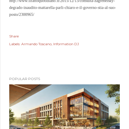
http://www.ilfattoquotidiano.it/2015/12/13/consulta-zagrebelsky-
degrado-inaudito-mattarella-parli-chiaro-e-il-governo-stia-al-suo-
posto/2300965/
Share
Labels:
Armando Toscano
Information DJ
POPULAR POSTS