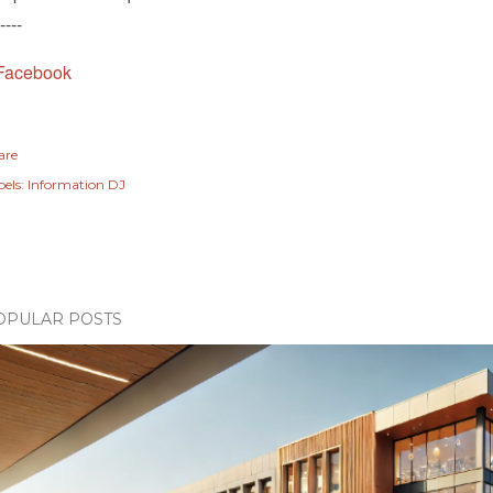
----
Facebook
are
els:
Information DJ
OPULAR POSTS