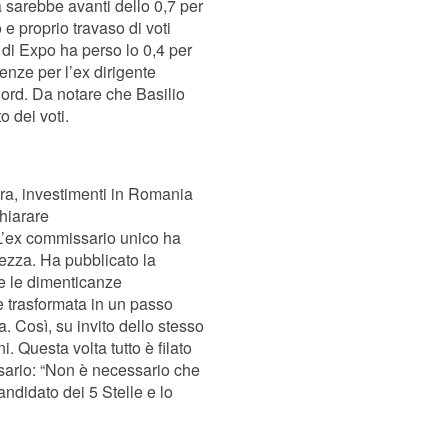
 sarebbe avanti dello 0,7 per
 e proprio travaso di voti
r di Expo ha perso lo 0,4 per
enze per l’ex dirigente
Nord. Da notare che Basilio
o dei voti.
era, investimenti in Romania
chiarare
 L’ex commissario unico ha
pezza. Ha pubblicato la
te le dimenticanze
 è trasformata in un passo
ia. Così, su invito dello stesso
. Questa volta tutto è filato
ersario: “Non è necessario che
candidato dei 5 Stelle e lo