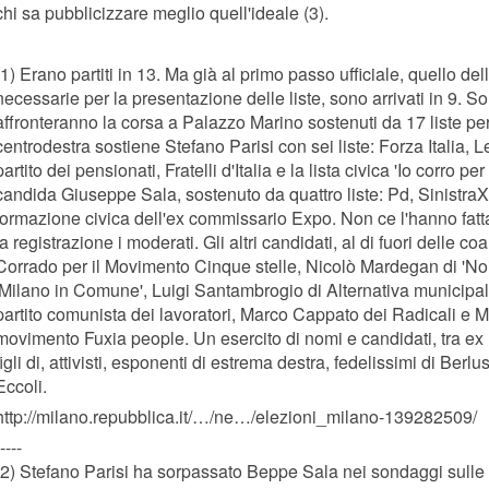
chi sa pubblicizzare meglio quell'ideale (3).
(1) Erano partiti in 13. Ma già al primo passo ufficiale, quello del
necessarie per la presentazione delle liste, sono arrivati in 9. S
affronteranno la corsa a Palazzo Marino sostenuti da 17 liste per
centrodestra sostiene Stefano Parisi con sei liste: Forza Italia, 
partito dei pensionati, Fratelli d'Italia e la lista civica 'Io corro per
candida Giuseppe Sala, sostenuto da quattro liste: Pd, SinistraXMi
formazione civica dell'ex commissario Expo. Non ce l'hanno fatt
la registrazione i moderati. Gli altri candidati, al di fuori delle c
Corrado per il Movimento Cinque stelle, Nicolò Mardegan di 'Noi
'Milano in Comune', Luigi Santambrogio di Alternativa municipal
partito comunista dei lavoratori, Marco Cappato dei Radicali e Ma
movimento Fuxia people. Un esercito di nomi e candidati, tra ex min
figli di, attivisti, esponenti di estrema destra, fedelissimi di Berlus
Eccoli.
http://milano.repubblica.it/…/ne…/elezioni_milano-139282509/
----
(2) Stefano Parisi ha sorpassato Beppe Sala nei sondaggi sulle 