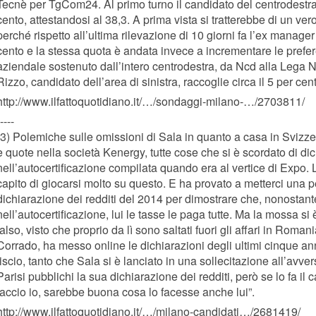
Tecnè per TgCom24. Al primo turno il candidato del centrodestra
cento, attestandosi al 38,3. A prima vista si tratterebbe di un vero
perché rispetto all’ultima rilevazione di 10 giorni fa l’ex manage
cento e la stessa quota è andata invece a incrementare le prefer
aziendale sostenuto dall’intero centrodestra, da Ncd alla Lega 
Rizzo, candidato dell’area di sinistra, raccoglie circa il 5 per cent
http://www.ilfattoquotidiano.it/…/sondaggi-milano-…/2703811/
----
(3) Polemiche sulle omissioni di Sala in quanto a casa in Svizz
e quote nella società Kenergy, tutte cose che si è scordato di di
nell’autocertificazione compilata quando era al vertice di Expo.
capito di giocarsi molto su questo. E ha provato a metterci una 
dichiarazione dei redditi del 2014 per dimostrare che, nonostan
nell’autocertificazione, lui le tasse le paga tutte. Ma la mossa si
falso, visto che proprio da lì sono saltati fuori gli affari in Roman
Corrado, ha messo online le dichiarazioni degli ultimi cinque anni
liscio, tanto che Sala si è lanciato in una sollecitazione all’avv
Parisi pubblichi la sua dichiarazione dei redditi, però se lo fa il 
faccio io, sarebbe buona cosa lo facesse anche lui”.
http://www.ilfattoquotidiano.it/…/milano-candidati…/2681419/