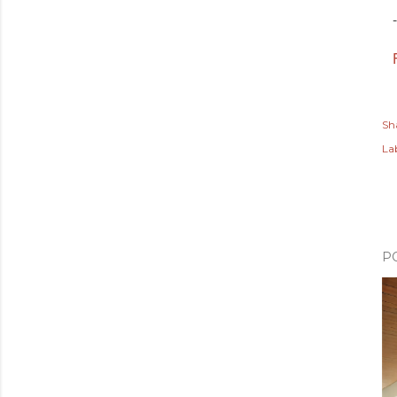
-
Sh
Lab
P