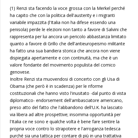
(1) Renzi sta facendo la voce grossa con la Merkel perché
ha capito che con la politica dell'austerity e i migranti
variabile impazzita (l'Italia non ha difese essendo una
penisola) perde le elezioni non tanto a favore di Salvini che
rappresenta per lui ancora un pericolo abbastanza limitato
quanto a favore di Grillo che dell'antieuropeismo militante
ha fatto una sua bandiera storica che ancora non viene
dispiegata apertamente e con continuità, ma che è un
valore fondante del movimento populista del comico
genovese.
Inoltre Renzi sta muovendosi di concerto con gli Usa di
Obama (che però è in scadenza) per le riforme
costituzionali che hanno visto l'inusitato -dal punto di vista
diplomatico- endorsement dell'ambasciatore americano,
preso atto del fatto che l'abbandono dell'U.K. ha lasciato
via libera ad altre prospettive; insomma opportunità per
l'Italia ce ne sono e qualche volta è bene fare sentire la
propria voce contro lo strapotere e l'arroganza tedesca
purché sia una tattica per contare di più in una trattativa