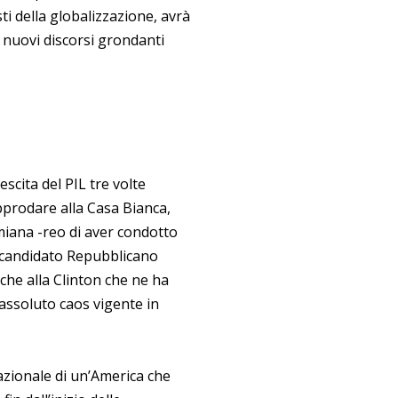
ti della globalizzazione, avrà
nuovi discorsi grondanti
scita del PIL tre volte
pprodare alla Casa Bianca,
iana -reo di aver condotto
l candidato Repubblicano
he alla Clinton che ne ha
i assoluto caos vigente in
nazionale di un’America che