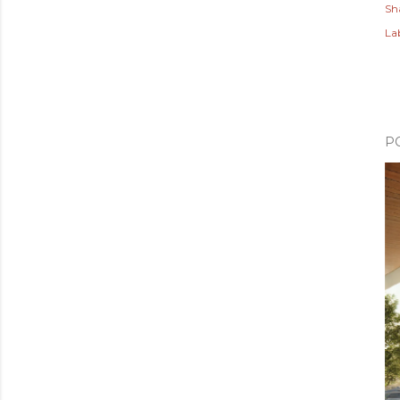
Sh
Lab
P