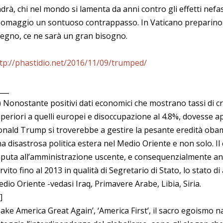
drà, chi nel mondo si lamenta da anni contro gli effetti nefas
 omaggio un sontuoso contrappasso. In Vaticano preparino 
egno, ce ne sarà un gran bisogno.
tp://phastidio.net/2016/11/09/trumped/
___
) Nonostante positivi dati economici che mostrano tassi di cre
periori a quelli europei e disoccupazione al 4.8%, dovesse a
nald Trump si troverebbe a gestire la pesante eredità obam
a disastrosa politica estera nel Medio Oriente e non solo. I
puta all’amministrazione uscente, e consequenzialmente anc
rvito fino al 2013 in qualità di Segretario di Stato, lo stato d
dio Oriente -vedasi Iraq, Primavere Arabe, Libia, Siria.
]
ake America Great Again’, ‘America First’, il sacro egoismo 