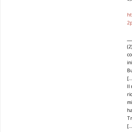
ht
2p
__
(2
co
in
Bu
[…
Il
ri
mi
ha
Tr
[…