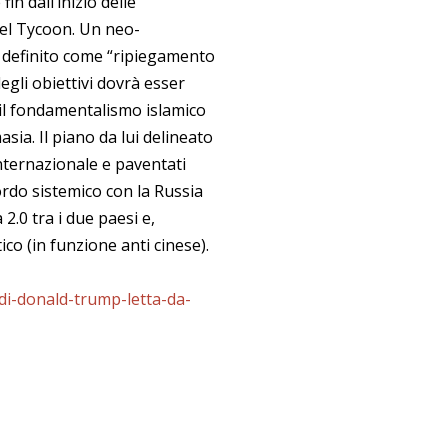
in dall’inizio delle
del Tycoon. Un neo-
 definito come “ripiegamento
degli obiettivi dovrà esser
 il fondamentalismo islamico
ia. Il piano da lui delineato
 internazionale e paventati
rdo sistemico con la Russia
2.0 tra i due paesi e,
ico (in funzione anti cinese).
-di-donald-trump-letta-da-