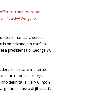
/effetto-trump-europa-
shtml?uuid=ADexg6rB
tatunitensi non sarà senza
oria americana, un conflitto
 della presidenza di George W.
idere se lasciare inalterato,
hanistan dopo la strategia
nno definita. (Hillary Clinton
ginare il flusso di jihadisti”,