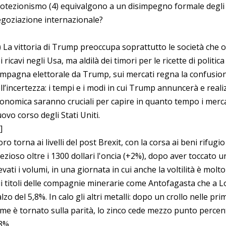
otezionismo (4) equivalgono a un disimpegno formale degli St
goziazione internazionale?
) La vittoria di Trump preoccupa soprattutto le società che
i ricavi negli Usa, ma aldilà dei timori per le ricette di polit
mpagna elettorale da Trump, sui mercati regna la confusio
ll’incertezza: i tempi e i modi in cui Trump annuncerà e realiz
onomica saranno cruciali per capire in quanto tempo i mercat
ovo corso degli Stati Uniti.
]
oro torna ai livelli del post Brexit, con la corsa ai beni rifugi
ezioso oltre i 1300 dollari l'oncia (+2%), dopo aver toccato un
evati i volumi, in una giornata in cui anche la voltilità è molto
i titoli delle compagnie minerarie come Antofagasta che a 
alzo del 5,8%. In calo gli altri metalli: dopo un crollo nelle pr
me è tornato sulla parità, lo zinco cede mezzo punto percentu
8%.