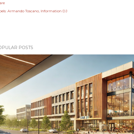
are
els:
Armando Toscano
Information DJ
OPULAR POSTS