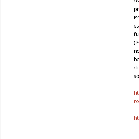
os
pr
is
es
fu
(I
no
bo
di
so
ht
r
__
ht