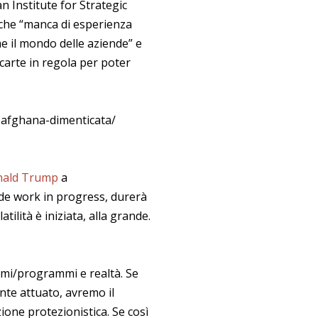
 Institute for Strategic
 che “manca di esperienza
me il mondo delle aziende” e
 carte in regola per poter
a-afghana-dimenticata/
onald Trump
a
nde work in progress, durerà
ilità è iniziata, alla grande.
ami/programmi e realtà. Se
nte attuato, avremo il
ione protezionistica. Se così