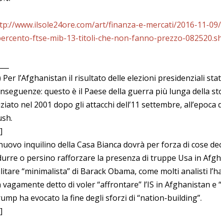
tp://www.ilsole24ore.com/art/finanza-e-mercati/2016-11-09
ercento-ftse-mib-13-titoli-che-non-fanno-prezzo-082520.
___
) Per l’Afghanistan il risultato delle elezioni presidenziali s
nseguenze: questo è il Paese della guerra più lunga della st
iziato nel 2001 dopo gli attacchi dell’11 settembre, all’epoca
sh.
]
 nuovo inquilino della Casa Bianca dovrà per forza di cose dec
durre o persino rafforzare la presenza di truppe Usa in Afg
litare “minimalista” di Barack Obama, come molti analisti l’ha
 vagamente detto di voler “affrontare” l’IS in Afghanistan e “ar
ump ha evocato la fine degli sforzi di “nation-building”.
]