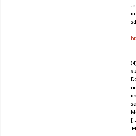
an
in
sd
ht
__
(4
su
Do
un
im
se
Me
[…
‘M