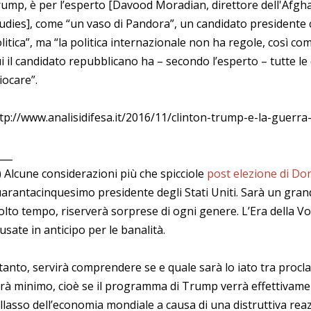
ump, è per l’esperto [Davood Moradian, direttore dell'Afghan
udies], come “un vaso di Pandora”, un candidato presidente
litica”, ma “la politica internazionale non ha regole, così co
i il candidato repubblicano ha – secondo l’esperto – tutte le
iocare”.
tp://www.analisidifesa.it/2016/11/clinton-trump-e-la-guerr
___
) Alcune considerazioni più che spicciole
post elezione di D
arantacinquesimo presidente degli Stati Uniti. Sarà un gra
lto tempo, riserverà sorprese di ogni genere. L’Era della Volat
usate in anticipo per le banalità.
tanto, servirà comprendere se e quale sarà lo iato tra procl
rà minimo, cioè se il programma di Trump verrà effettivame
llasso dell’economia mondiale a causa di una distruttiva reaz