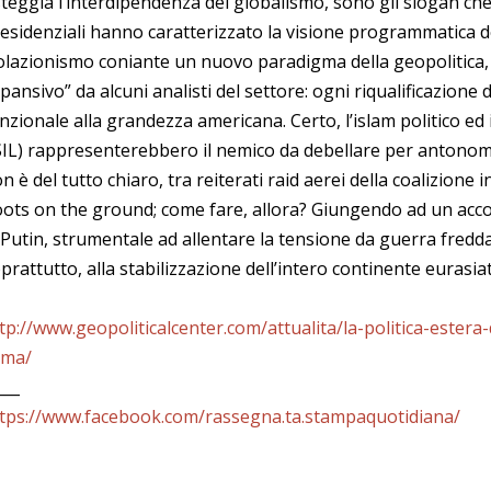
teggia l’interdipendenza del globalismo, sono gli slogan che f
esidenziali hanno caratterizzato la visione programmatica 
olazionismo coniante un nuovo paradigma della geopolitica,
pansivo” da alcuni analisti del settore: ogni riqualificazione 
nzionale alla grandezza americana. Certo, l’islam politico ed
SIL) rappresenterebbero il nemico da debellare per antonomas
n è del tutto chiaro, tra reiterati raid aerei della coalizione
ots on the ground; come fare, allora? Giungendo ad un acco
 Putin, strumentale ad allentare la tensione da guerra fredda 
prattutto, alla stabilizzazione dell’intero continente eurasiat
tp://www.geopoliticalcenter.com/attualita/la-politica-estera
oma/
___
tps://www.facebook.com/rassegna.ta.stampaquotidiana/