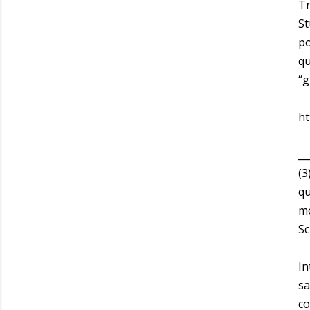
Tr
St
po
qu
“g
ht
__
(3
qu
mo
Sc
In
sa
co