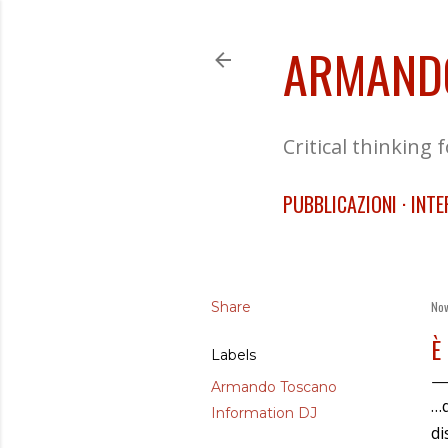
ARMAND
Critical thinking 
PUBBLICAZIONI
INTE
Share
Nov
È
Labels
Armando Toscano
…q
Information DJ
di