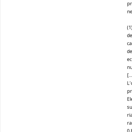
pr
ne
(1
de
ca
de
ec
nu
[…
L'
pr
El
su
ri
ra
0,