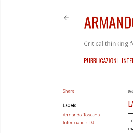
ARMAND
Critical thinking 
PUBBLICAZIONI
INTE
Share
Dec
L
Labels
Armando Toscano
…d
Information DJ
ma