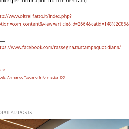
inici! (per fortuna poi il tutto è rientrato).
tp://www.oltreilfatto.it/index.php?
tion=com_content&view=article&id=2664&catid=148%2C86&
___
tps://www.facebook.com/rassegna.ta.stampaquotidiana/
are
els:
Armando Toscano
Information DJ
OPULAR POSTS