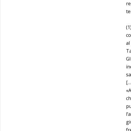
re
te
(1
co
al
Ta
Gl
in
s
[…
«A
ch
pu
l’
gi
fr