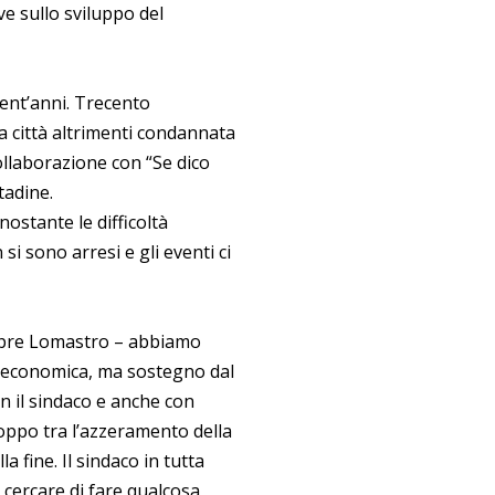
ve sullo sviluppo del
ent’anni. Trecento
la città altrimenti condannata
collaborazione con “Se dico
tadine.
ostante le difficoltà
i sono arresi e gli eventi ci
empre Lomastro – abbiamo
 economica, ma sostegno dal
on il sindaco e anche con
oppo tra l’azzeramento della
la fine. Il sindaco in tutta
r cercare di fare qualcosa