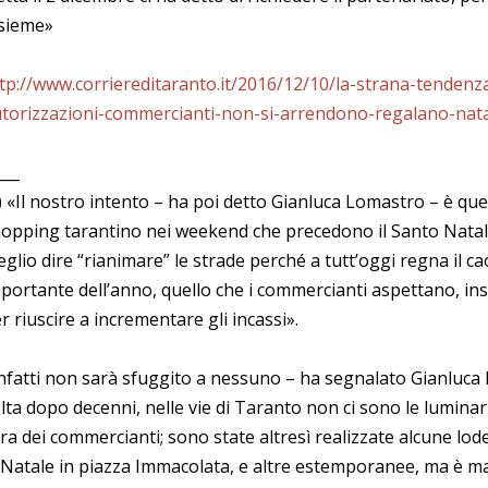
sieme»
tp://www.corriereditaranto.it/2016/12/10/la-strana-tenden
torizzazioni-commercianti-non-si-arrendono-regalano-natale
___
) «Il nostro intento – ha poi detto Gianluca Lomastro – è quel
opping tarantino nei weekend che precedono il Santo Natal
glio dire “rianimare” le strade perché a tutt’oggi regna il c
portante dell’anno, quello che i commercianti aspettano, insi
r riuscire a incrementare gli incassi».
nfatti non sarà sfuggito a nessuno – ha segnalato Gianluca 
lta dopo decenni, nelle vie di Taranto non ci sono le luminar
ra dei commercianti; sono state altresì realizzate alcune lodev
 Natale in piazza Immacolata, e altre estemporanee, ma è m