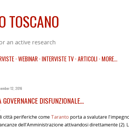
Skip to main content
O TOSCANO
for an active research
RVISTE
WEBINAR
INTERVISTE TV
ARTICOLI
MORE…
ember 12, 2016
A GOVERNANCE DISFUNZIONALE…
i città periferiche come
Taranto
porta a svalutare l'impegno 
ncanze dell'Amministrazione attivandosi direttamente (2). L