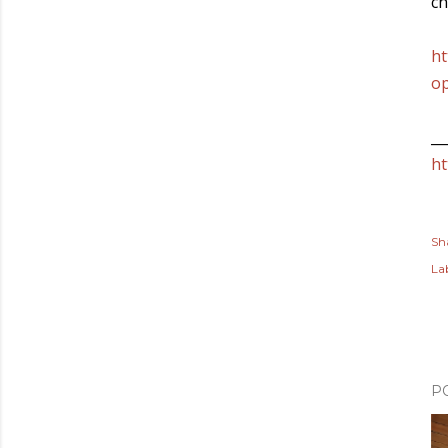
ch
ht
op
__
ht
Sh
Lab
P