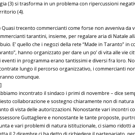
gia (3) si trasforma in un problema con ripercussioni negati
rritorio (4).
) Quasi trecento commercianti come forse non avveniva da v
mmercianti tarantini, insieme, per regalare aria di Natale al
 buio. E’ quello che i negozi della rete “Made in Taranto” in 
ranto”, hanno organizzato per dare un po’ di vita alle vie cit
i eventi in programma erano tantissimi e diversi fra loro. Non
contrate lungo il percorso organizzativo, i commercianti non s
aranno comunque.
]
bbiamo incontrato il sindaco i primi di novembre – dice s
iesto collaborazione e sostegno chiaramente non di natura
nto di vista delle autorizzazioni. Nonostante vari incontri c
assessore Guttagliere e nonostante le tante proposte, purtr
unta e vari problemi di natura istituzionale, ci siamo ridotti al
etta il 2 dicembre ci ha detto di richiedere il partenariato, pe