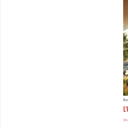
Mar
L
Sh