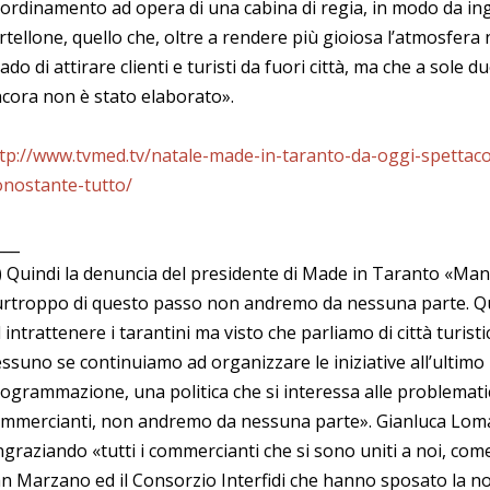
ordinamento ad opera di una cabina di regia, in modo da ing
rtellone, quello che, oltre a rendere più gioiosa l’atmosfera na
ado di attirare clienti e turisti da fuori città, ma che a sole 
cora non è stato elaborato».
tp://www.tvmed.tv/natale-made-in-taranto-da-oggi-spettacol
nostante-tutto/
___
) Quindi la denuncia del presidente di Made in Taranto «Man
rtroppo di questo passo non andremo da nessuna parte. Qu
 intrattenere i tarantini ma visto che parliamo di città turis
ssuno se continuiamo ad organizzare le iniziative all’ulti
ogrammazione, una politica che si interessa alle problematich
mmercianti, non andremo da nessuna parte». Gianluca Lom
ngraziando «tutti i commercianti che si sono uniti a noi, come
n Marzano ed il Consorzio Interfidi che hanno sposato la nos