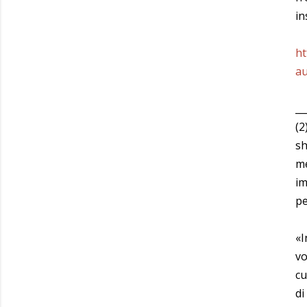
in
ht
au
__
(2
sh
me
im
pe
«I
vo
cu
di