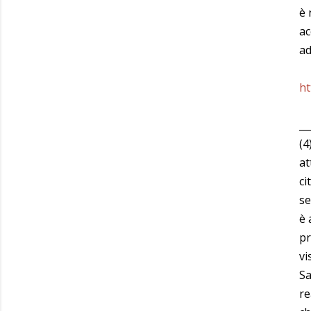
è 
ac
ad
ht
__
(4
at
ci
se
è 
pr
vi
Sa
re