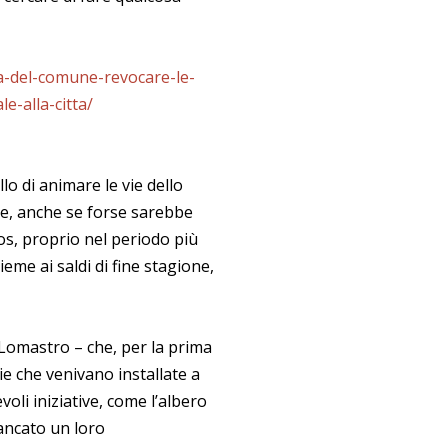
za-del-comune-revocare-le-
-alla-citta/
lo di animare le vie dello
e, anche se forse sarebbe
aos, proprio nel periodo più
eme ai saldi di fine stagione,
Lomastro – che, per la prima
ie che venivano installate a
oli iniziative, come l’albero
ancato un loro