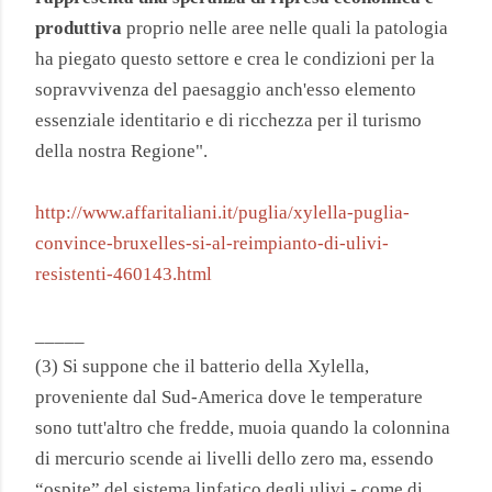
produttiva
proprio nelle aree nelle quali la patologia
ha piegato questo settore e crea le condizioni per la
sopravvivenza del paesaggio anch'esso elemento
essenziale identitario e di ricchezza per il turismo
della nostra Regione".
http://www.affaritaliani.it/puglia/xylella-puglia-
convince-bruxelles-si-al-reimpianto-di-ulivi-
resistenti-460143.html
_____
(3)
Si suppone che il batterio della Xylella,
proveniente dal Sud-America dove le temperature
sono tutt'altro che fredde, muoia quando la colonnina
di mercurio scende ai livelli dello zero ma, essendo
“ospite” del sistema linfatico degli ulivi - come di