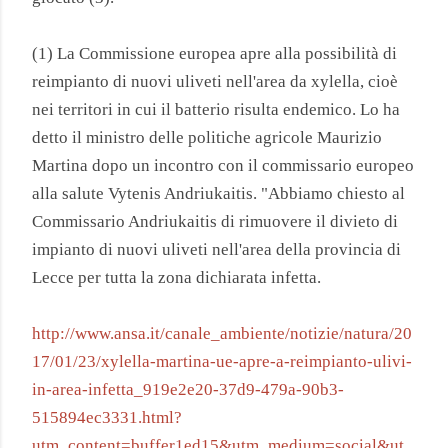
(1) La Commissione europea apre alla possibilità di
reimpianto di nuovi uliveti nell'area da xylella, cioè
nei territori in cui il batterio risulta endemico. Lo ha
detto il ministro delle politiche agricole Maurizio
Martina dopo un incontro con il commissario europeo
alla salute Vytenis Andriukaitis. "Abbiamo chiesto al
Commissario Andriukaitis di rimuovere il divieto di
impianto di nuovi uliveti nell'area della provincia di
Lecce per tutta la zona dichiarata infetta.
http://www.ansa.it/canale_ambiente/notizie/natura/20
17/01/23/xylella-martina-ue-apre-a-reimpianto-ulivi-
in-area-infetta_919e2e20-37d9-479a-90b3-
515894ec3331.html?
utm_content=buffer1ed15&utm_medium=social&ut