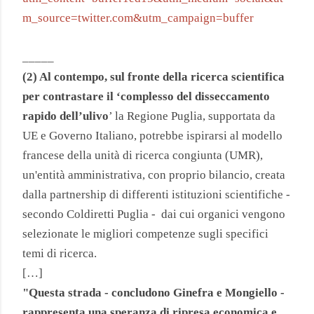
m_source=twitter.com&utm_campaign=buffer
_____
(2) Al contempo, sul fronte della ricerca scientifica
per contrastare il ‘complesso del disseccamento
rapido dell’ulivo
’ la Regione Puglia, supportata da
UE e Governo Italiano, potrebbe ispirarsi al modello
francese della unità di ricerca congiunta (UMR),
un'entità amministrativa, con proprio bilancio, creata
dalla partnership di differenti istituzioni scientifiche -
secondo Coldiretti Puglia - dai cui organici vengono
selezionate le migliori competenze sugli specifici
temi di ricerca.
[…]
"Questa strada - concludono Ginefra e Mongiello -
rappresenta una speranza di ripresa economica e