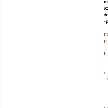
me
az
de
«p
ht
pe
__
ht
Sh
Lab