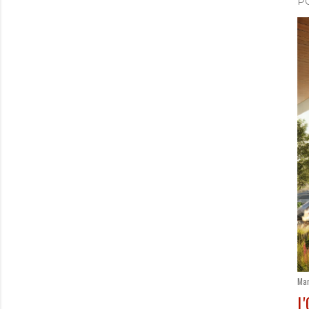
P
Mar
L