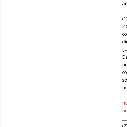
ag
(1
is
co
di
[…
Da
po
co
so
nu
ht
no
__
(2