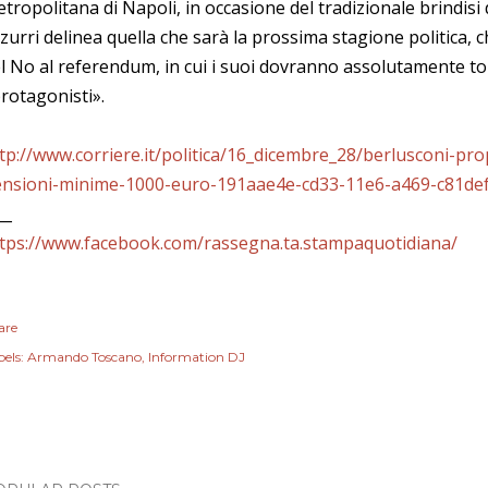
tropolitana di Napoli, in occasione del tradizionale brindisi d
zurri delinea quella che sarà la prossima stagione politica, ch
l No al referendum, in cui i suoi dovranno assolutamente t
rotagonisti».
tp://www.corriere.it/politica/16_dicembre_28/berlusconi-pro
nsioni-minime-1000-euro-191aae4e-cd33-11e6-a469-c81de
__
tps://www.facebook.com/rassegna.ta.stampaquotidiana/
are
els:
Armando Toscano
Information DJ