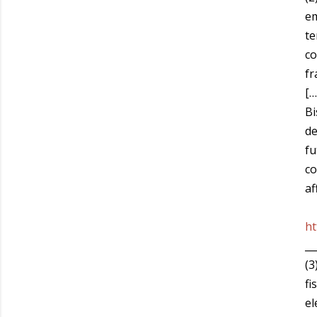
em
te
co
fr
[…
Bi
de
fu
co
af
ht
__
(3
fi
el