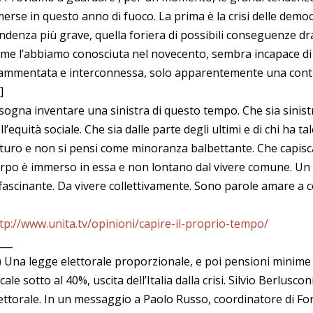
erse in questo anno di fuoco. La prima è la crisi delle democ
ndenza più grave, quella foriera di possibili conseguenze d
me l’abbiamo conosciuta nel novecento, sembra incapace di
ammentata e interconnessa, solo apparentemente una contra
]
sogna inventare una sinistra di questo tempo. Che sia sinistra
ll’equità sociale. Che sia dalle parte degli ultimi e di chi ha t
turo e non si pensi come minoranza balbettante. Che capisca 
rpo è immerso in essa e non lontano dal vivere comune. U
fascinante. Da vivere collettivamente. Sono parole amare a c
tp://www.unita.tv/opinioni/capire-il-proprio-tempo/
___
) Una legge elettorale proporzionale, e poi pensioni minime 
scale sotto al 40%, uscita dell’Italia dalla crisi. Silvio Berlusc
ettorale. In un messaggio a Paolo Russo, coordinatore di Forza