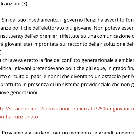
li anziani (3).
) Sin dal suo insediamento, il governo Renzi ha avvertito l’o
tanze politiche dell’elettorato più giovane. Non poteva essere 
nstituency dell’ex premier, riflettute su una comunicazione d
rà giovanilista) improntata sul racconto della risoluzione del
]
 chi aveva eretto la fine del conflitto generazionale a emblem
litica i giovani pretendevano politiche più eque, in grado fi
rto circuito di padri e nonni che diventano un ostacolo per l’oc
prattutto in presenza di un sistema previdenziale che non g
ove generazioni.
tp://stradeonline.it/innovazione-e-mercato/2506-i-giovani-r
n-ha-funzionato
___
) Proviamo a guardare , per un momento, le grandi tendenze,