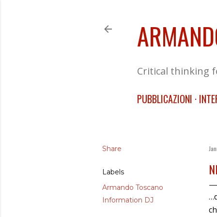
ARMAND
Critical thinking 
PUBBLICAZIONI
INTE
Share
Jan
N
Labels
Armando Toscano
…d
Information DJ
ch