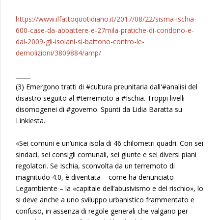
https://www.ilfattoquotidiano.it/2017/08/22/sisma-ischia-
600-case-da-abbattere-e-27mila-pratiche-di-condono-e-
dal-2009-gli-isolani-si-battono-contro-le-
demolizioni/3809884/amp/
_____
(3) Emergono tratti di #cultura preunitaria dall'#analisi del
disastro seguito al #terremoto a #Ischia. Troppi livelli
disomogenei di #governo. Spunti da Lidia Baratta su
Linkiesta.
«Sei comuni e un’unica isola di 46 chilometri quadri. Con sei
sindaci, sei consigli comunali, sei giunte e sei diversi piani
regolatori. Se Ischia, sconvolta da un terremoto di
magnitudo 4.0, è diventata – come ha denunciato
Legambiente – la «capitale dell’abusivismo e del rischio», lo
si deve anche a uno sviluppo urbanistico frammentato e
confuso, in assenza di regole generali che valgano per