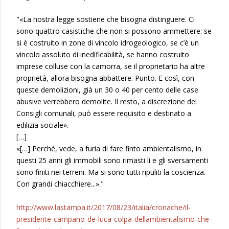
"«La nostra legge sostiene che bisogna distinguere. Ci
sono quattro casistiche che non si possono ammettere: se
si è costruito in zone di vincolo idrogeologico, se c’è un
vincolo assoluto di inedificabilità, se hanno costruito
imprese colluse con la camorra, se il proprietario ha altre
proprietà, allora bisogna abbattere. Punto. E così, con
queste demolizioni, già un 30 o 40 per cento delle case
abusive verrebbero demolite. Il resto, a discrezione dei
Consigli comunali, può essere requisito e destinato a
edilizia sociale».
[…]
«[…] Perché, vede, a furia di fare finto ambientalismo, in
questi 25 anni gli immobili sono rimasti lì e gli sversamenti
sono finiti nei terreni. Ma si sono tutti ripuliti la coscienza.
Con grandi chiacchiere...»."
http://www.lastampa.it/2017/08/23/italia/cronache/il-
presidente-campano-de-luca-colpa-dellambientalismo-che-