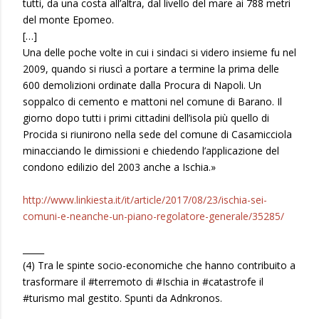
tutti, da una costa all’altra, dal livello del mare ai 788 metri
del monte Epomeo.
[…]
Una delle poche volte in cui i sindaci si videro insieme fu nel
2009, quando si riuscì a portare a termine la prima delle
600 demolizioni ordinate dalla Procura di Napoli. Un
soppalco di cemento e mattoni nel comune di Barano. Il
giorno dopo tutti i primi cittadini dell’isola più quello di
Procida si riunirono nella sede del comune di Casamicciola
minacciando le dimissioni e chiedendo l’applicazione del
condono edilizio del 2003 anche a Ischia.»
http://www.linkiesta.it/it/article/2017/08/23/ischia-sei-
comuni-e-neanche-un-piano-regolatore-generale/35285/
_____
(4) Tra le spinte socio-economiche che hanno contribuito a
trasformare il #terremoto di #Ischia in #catastrofe il
#turismo mal gestito. Spunti da Adnkronos.