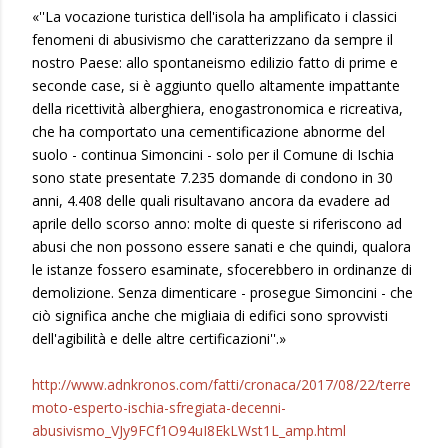
«''La vocazione turistica dell'isola ha amplificato i classici
fenomeni di abusivismo che caratterizzano da sempre il
nostro Paese: allo spontaneismo edilizio fatto di prime e
seconde case, si è aggiunto quello altamente impattante
della ricettività alberghiera, enogastronomica e ricreativa,
che ha comportato una cementificazione abnorme del
suolo - continua Simoncini - solo per il Comune di Ischia
sono state presentate 7.235 domande di condono in 30
anni, 4.408 delle quali risultavano ancora da evadere ad
aprile dello scorso anno: molte di queste si riferiscono ad
abusi che non possono essere sanati e che quindi, qualora
le istanze fossero esaminate, sfocerebbero in ordinanze di
demolizione. Senza dimenticare - prosegue Simoncini - che
ciò significa anche che migliaia di edifici sono sprovvisti
dell'agibilità e delle altre certificazioni''.»
http://www.adnkronos.com/fatti/cronaca/2017/08/22/terre
moto-esperto-ischia-sfregiata-decenni-
abusivismo_VJy9FCf1O94uI8EkLWst1L_amp.html