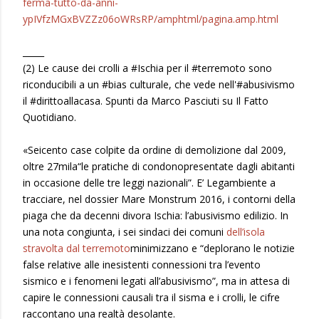
ferma-tutto-da-anni-
ypIVfzMGxBVZZz06oWRsRP/amphtml/pagina.amp.html
_____
(2) Le cause dei crolli a #Ischia per il #terremoto sono
riconducibili a un #bias culturale, che vede nell'#abusivismo
il #dirittoallacasa. Spunti da Marco Pasciuti su Il Fatto
Quotidiano.
«Seicento case colpite da ordine di demolizione dal 2009,
oltre 27mila“le pratiche di condonopresentate dagli abitanti
in occasione delle tre leggi nazionali”. E’ Legambiente a
tracciare, nel dossier Mare Monstrum 2016, i contorni della
piaga che da decenni divora Ischia: l’abusivismo edilizio. In
una nota congiunta, i sei sindaci dei comuni
dell’isola
stravolta dal terremoto
minimizzano e “deplorano le notizie
false relative alle inesistenti connessioni tra l’evento
sismico e i fenomeni legati all’abusivismo”, ma in attesa di
capire le connessioni causali tra il sisma e i crolli, le cifre
raccontano una realtà desolante.