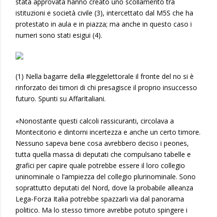
stata approvata hanno creato uno scollamento tra
istituzioni e società civile (3), intercettato dal M5S che ha
protestato in aula e in piazza; ma anche in questo caso i
numeri sono stati esigui (4).
(1) Nella bagarre della #leggelettorale il fronte del no si è
rinforzato dei timori di chi presagisce il proprio insuccesso
futuro. Spunti su AffarItaliani.
«Nonostante questi calcoli rassicuranti, circolava a
Montecitorio e dintorni incertezza e anche un certo timore.
Nessuno sapeva bene cosa avrebbero deciso i peones,
tutta quella massa di deputati che compulsano tabelle e
grafici per capire quale potrebbe essere il loro collegio
uninominale o l’ampiezza del collegio plurinominale. Sono
soprattutto deputati del Nord, dove la probabile alleanza
Lega-Forza Italia potrebbe spazzarli via dal panorama
politico. Ma lo stesso timore avrebbe potuto spingere i