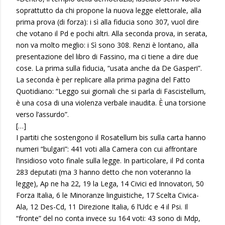
soprattutto da chi propone la nuova legge elettorale, alla
prima prova (di forza): i sì alla fiducia sono 307, vuol dire
che votano il Pd e pochi altri. Alla seconda prova, in serata,
non va molto meglio: i Sì sono 308. Renzi è lontano, alla
presentazione del libro di Fassino, ma ci tiene a dire due
cose. La prima sulla fiducia, “usata anche da De Gasperi”.
La seconda è per replicare alla prima pagina del Fatto
Quotidiano: “Leggo sui giornali che si parla di Fascistellum,
è una cosa di una violenza verbale inaudita. È una torsione
verso l’assurdo”.
[…]
I partiti che sostengono il Rosatellum bis sulla carta hanno
numeri “bulgari”: 441 voti alla Camera con cui affrontare
l’insidioso voto finale sulla legge. In particolare, il Pd conta
283 deputati (ma 3 hanno detto che non voteranno la
legge), Ap ne ha 22, 19 la Lega, 14 Civici ed Innovatori, 50
Forza Italia, 6 le Minoranze linguistiche, 17 Scelta Civica-
Ala, 12 Des-Cd, 11 Direzione Italia, 6 l’Udc e 4 il Psi. Il
“fronte” del no conta invece su 164 voti: 43 sono di Mdp,