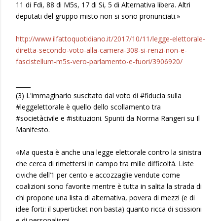
11 di Fdi, 88 di M5s, 17 di Si, 5 di Alternativa libera. Altri
deputati del gruppo misto non si sono pronunciati.»
http://www.ilfattoquotidiano.it/2017/10/11/legge-elettorale-
diretta-secondo-voto-alla-camera-308-si-renzi-non-e-
fascistellum-m5s-vero-parlamento-e-fuori/3906920/
_____
(3) L'immaginario suscitato dal voto di #fiducia sulla
#leggelettorale è quello dello scollamento tra
#societàcivile e #istituzioni. Spunti da Norma Rangeri su Il
Manifesto.
«Ma questa è anche una legge elettorale contro la sinistra
che cerca di rimettersi in campo tra mille difficoltà. Liste
civiche dell’1 per cento e accozzaglie vendute come
coalizioni sono favorite mentre è tutta in salita la strada di
chi propone una lista di alternativa, povera di mezzi (e di
idee forti: il superticket non basta) quanto ricca di scissioni
e di personalismi.