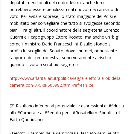
deputati meridionali del centrodestra, anche loro
potrebbero essere penalizzati dal nuovo meccanismo di
voto. Per evitare soprese, lo stato maggiore del Pd si è
mobilitato per sorvegliare che tutto si svolgesse secondo i
piani. Tra gli altri, il coordinatore della segreteria Lorenzo
Guerini e il capogruppo Ettore Rosato, ma anche un 'big'
come il ministro Dario Franceschini. E sullo sfondo si
profila lo scoglio del Senato, dove i numeri, nonostante
l’apporto del centrodestra, sono veramente a rischio
quando si vota a scrutinio segreto.»
http://www.affaritaliani.it/politica/legge-elettorale-ok-della-
camera-con-375-si-503982.html?refresh_ce
_____
(2) Risultano inferiori al potenziale le espressioni di #fiducia
alla #Camera e al #Senato per il #Rosatellum. Spunti su Il
Fatto Quotidiano.
«Dentro, il tempio della democrazia, lasciato semi-vuoto