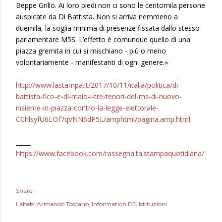
Beppe Grillo. Ai loro piedi non ci sono le centomila persone
auspicate da Di Battista. Non si arriva nemmeno a
duemila, la soglia minima di presenze fissata dallo stesso
parlamentare M5S. L’effetto è comunque quello di una
piazza gremita in cui si mischiano - più o meno
volontariamente - manifestanti di ogni genere.»
http://www.lastampa.it/2017/10/11/italia/politica/di-
battista-fico-e-di-maio-i-tre-tenori-del-ms-di-nuovo-
insieme-in-piazza-contro-la-legge-elettorale-
CChlsyfU6LOf7qVNN5dP5L/amphtml/pagina.amp.html
_____
https://www.facebook.com/rassegna.ta.stampaquotidiana/
Share
Labels:
Armando Toscano
Information DJ
Istituzioni