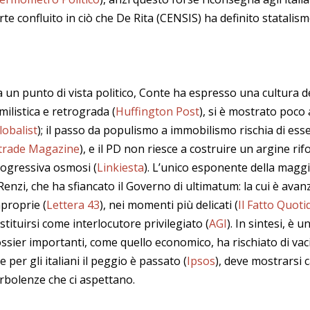
rte confluito in ciò che De Rita (CENSIS) ha definito statalis
 un punto di vista politico, Conte ha espresso una cultura d
milistica e retrograda (
Huffington Post
), si è mostrato poco
lobalist
); il passo da populismo a immobilismo rischia di e
trade Magazine
), e il PD non riesce a costruire un argine r
ogressiva osmosi (
Linkiesta
). L’unico esponente della mag
Renzi, che ha sfiancato il Governo di ultimatum: la cui è ava
proprie (
Lettera 43
), nei momenti più delicati (
Il Fatto Quoti
stituirsi come interlocutore privilegiato (
AGI
). In sintesi, è
ssier importanti, come quello economico, ha rischiato di vaci
e per gli italiani il peggio è passato (
Ipsos
), deve mostrarsi 
rbolenze che ci aspettano.