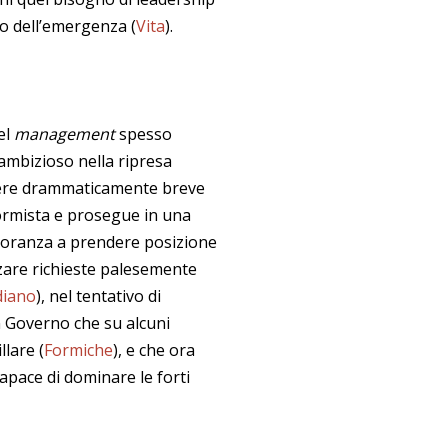
mo dell’emergenza (
Vita
).
el
management
spesso
 ambizioso nella ripresa
ssere drammaticamente breve
iformista e prosegue in una
gioranza a prendere posizione
nzare richieste palesemente
diano
), nel tentativo di
 un Governo che su alcuni
llare (
Formiche
), e che ora
capace di dominare le forti