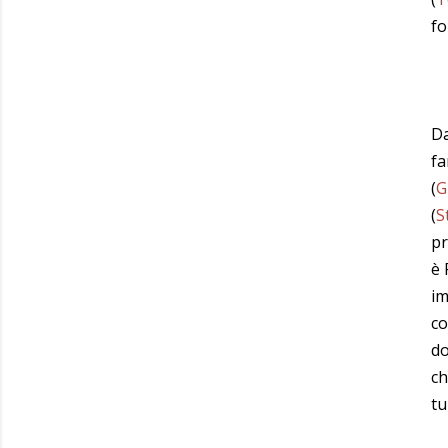
fo
Da
fa
(
G
(
S
pr
è 
im
co
do
ch
tu