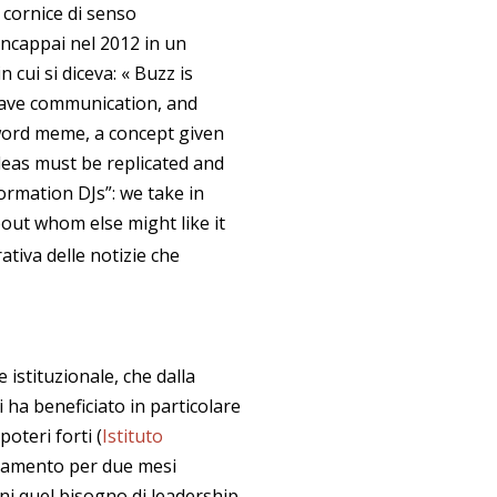
 cornice di senso
incappai nel 2012 in un
n cui si diceva: « Buzz is
rave communication, and
e word meme, a concept given
deas must be replicated and
ormation DJs”: we take in
bout whom else might like it
tiva delle notizie che
istituzionale, che dalla
ui ha beneficiato in particolare
oteri forti (
Istituto
arlamento per due mesi
ani quel bisogno di leadership