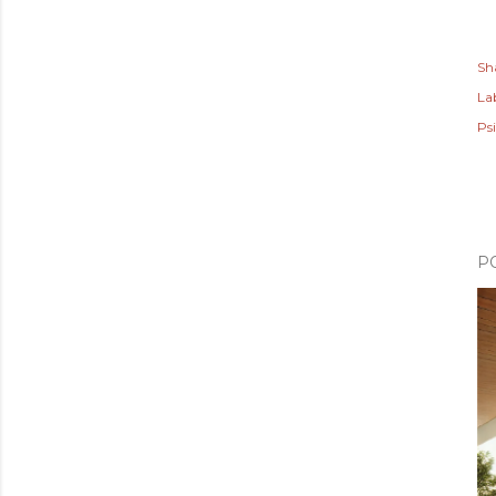
Sh
Lab
Psi
P