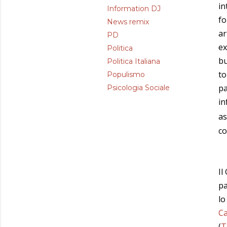
in
Information DJ
fo
News remix
ar
PD
ex
Politica
bu
Politica Italiana
to
Populismo
pa
Psicologia Sociale
in
as
co
Il
pa
lo
C
(
T