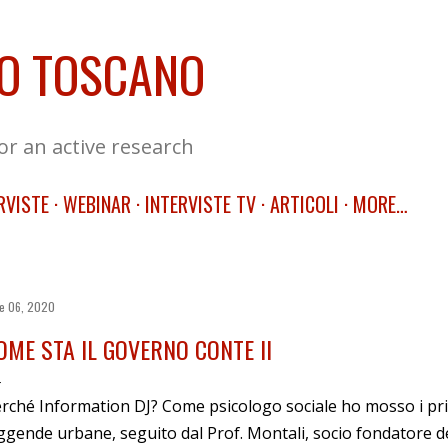
Skip to main content
O TOSCANO
for an active research
RVISTE
WEBINAR
INTERVISTE TV
ARTICOLI
MORE…
e 06, 2020
OME STA IL GOVERNO CONTE II
rché Information DJ? Come psicologo sociale ho mosso i pr
ggende urbane, seguito dal Prof. Montali, socio fondatore del