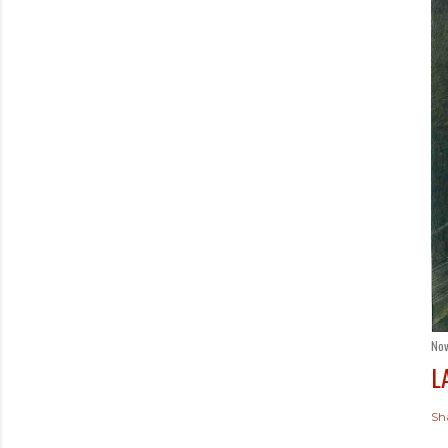
Nov
L
Sh