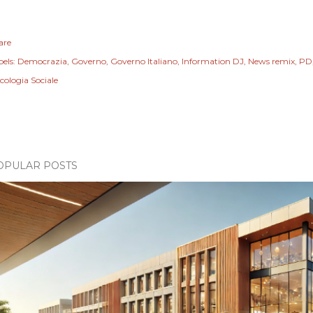
are
els:
Democrazia
Governo
Governo Italiano
Information DJ
News remix
PD
cologia Sociale
OPULAR POSTS